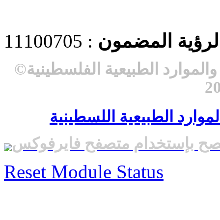
 لرؤية المضمون
: 11100705
لموارد الطبيعية الفلسطينية
©
موارد الطبيعية اللسطينية
صح بإستخدام متصفح فايرفوكس
Reset Module Status