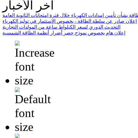
آخر الأخبار
ة بشأن تأمين إمدادات الكهرباء خلال فترة امتحانات الثانوية العامة
إعلان صادر عن سلطة الطاقة - بخصوص الاستثمار في توليد الكهرباء
التحديث الدوري لسعر الكيلواط ساعة من المولدات التجارية
إعلان هام بخصوص نموذج حصر أضرار أنظمة الطاقة الشمسية