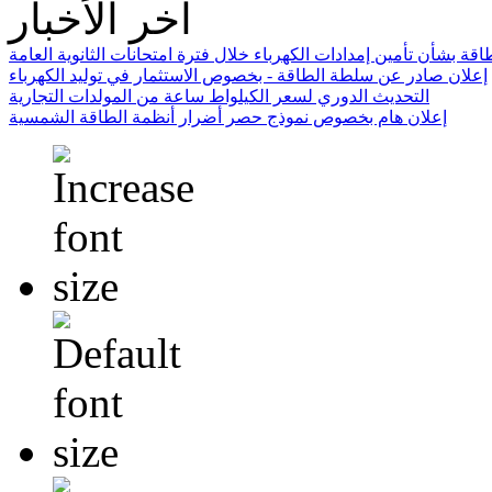
آخر الأخبار
ة بشأن تأمين إمدادات الكهرباء خلال فترة امتحانات الثانوية العامة
إعلان صادر عن سلطة الطاقة - بخصوص الاستثمار في توليد الكهرباء
التحديث الدوري لسعر الكيلواط ساعة من المولدات التجارية
إعلان هام بخصوص نموذج حصر أضرار أنظمة الطاقة الشمسية