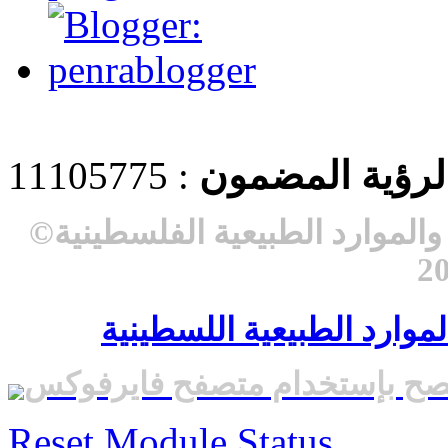
 لرؤية المضمون
: 11105775
لموارد الطبيعية الفلسطينية
©
موارد الطبيعية اللسطينية
صح بإستخدام متصفح فايرفوكس
Reset Module Status